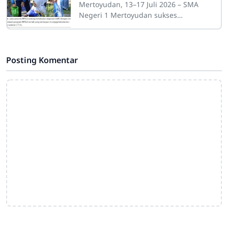
Baru dengan Karakter, Wawasan
Mertoyudan, 13–17 Juli 2026 – SMA
Kebangsaan, dan Kesiapsiagaan
Negeri 1 Mertoyudan sukses
melaksanakan Masa Pengenalan
Lingkungan Sekolah (MPLS) Ramah
bagi murid baru Tahun
Posting Komentar