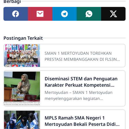
Berbagi
Postingan Terkait
SMAN 1 MERTOYUDAN TOREHKAN
PRESTASI MEMBANGGAKAN DI FLS3N
TINGKAT KABUPATEN MAGELANG
2026Mertoyudan — Kabar
membanggakan kembali datang dari
Diseminasi STEM dan Penguatan
keluarga
Karakter Perkuat Kompetensi
Pendidik SMAN 1 Mertoyudan
Mertoyudan – SMAN 1 Mertoyudan
menyelenggarakan kegiatan
Diseminasi STEM dan Penguatan
Karakter pada Kamis, 16 Juli 2026 di
Ruang Data SMAN 1
MPLS Ramah SMA Negeri 1
Mertoyudan Bekali Peserta Didik